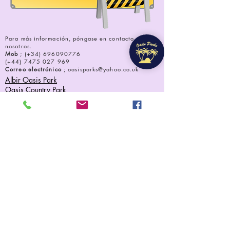
Para más información, póngase en contacto con
nosotros.
Mob
; (+34)
696090776
(+44)
7475 027 969
Correo electrónico
;
oasisparks@yahoo.co.uk
Albir Oasis Park
Oasis Country Park
Grand Oasis
Como comprar
Oportunidad de negocio
Contáctenos